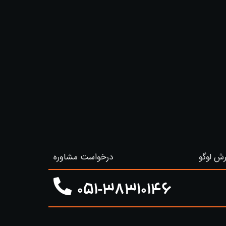
ش لوگو
درخواست مشاوره
051-38310146