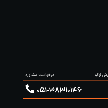
ش لوگو
درخواست مشاوره
051-38310146