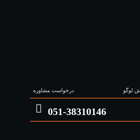
طراحی
 لوگو
درخواست مشاوره
051-38310146