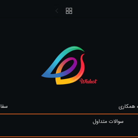
 همکاری
سفار
سوالات متداول