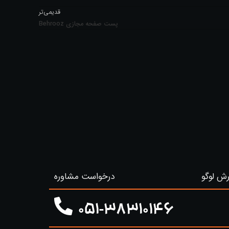
قدیمی‌تر
پست صفحه مجازی Behrooz
ش لوگو
درخواست مشاوره
051-38310146