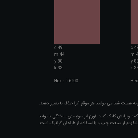
c 49
c 4
m 44
m 
y 88
y 8
k 33
k 3
Hex : ff6f00
Hex
نه هست شما می توانید هر موقع آنرا حذف یا تغییر دهید.
دکمه ویرایش کلیک کنید. لورم ایپسوم متن ساختگی با تولید
مفهوم از صنعت چاپ و با استفاده از طراحان گرافیک است.