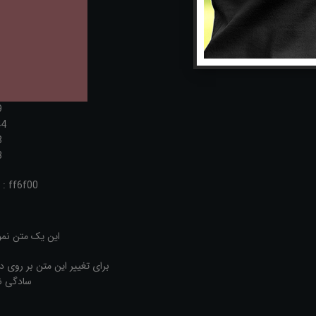
9
44
8
3
 : ff6f00
این یک متن نمو
برای تغییر این متن بر روی 
سادگی نا