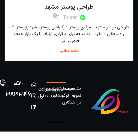
طراحی پوستر مشهد
0
Tehrani
طراحی پوستر مشهد - مزایای پوستر : (طراحی پوستر مشهد )پوستر یک
راه منطقی و مقرون به صرفه برای برقراری ارتباط با یک بازار هدف
خاص را فر...
ادامه مطلب
051-
مشاهده
دعوت
سفارش
درخواست
درباره
مقالات
سوالات
38310146
نمونه
به
لوگو
مشاوره
ما
ما
متداول
کار
همکاری