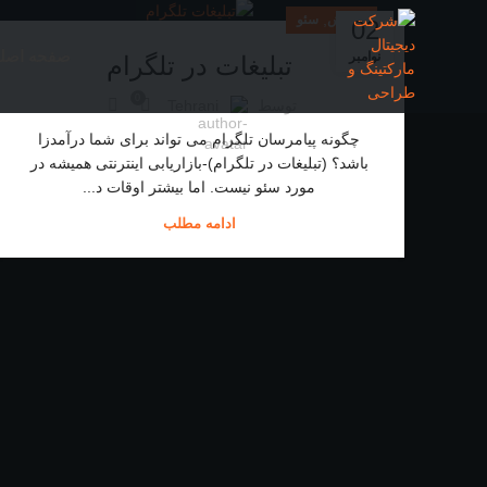
,
آموزش
سئو
02
صفحه اصل
نوامبر
تبلیغات در تلگرام
0
توسط
Tehrani
چگونه پیامرسان تلگرام می تواند برای شما درآمدزا
باشد؟ (تبلیغات در تلگرام)-بازاریابی اینترنتی همیشه در
مورد سئو نیست. اما بیشتر اوقات د...
ادامه مطلب