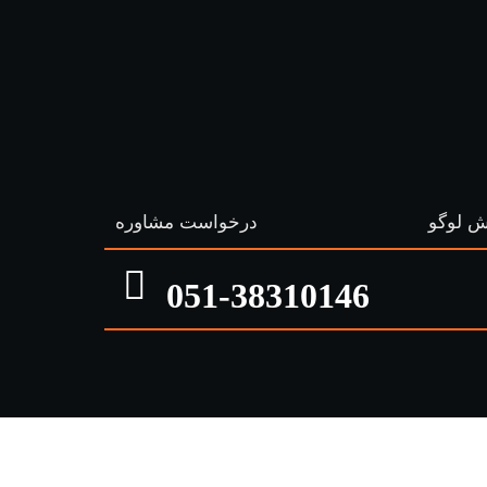
 لوگو
درخواست مشاوره
051-38310146