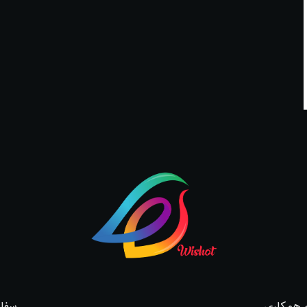
 همکاری
سفار