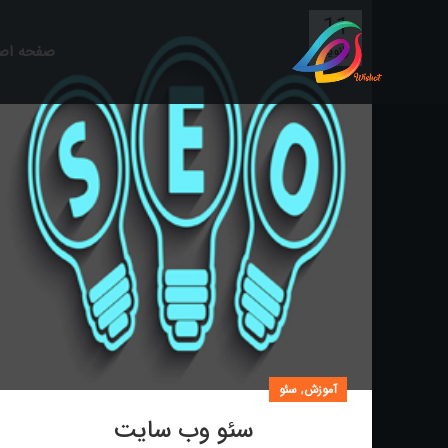
11
صفحه اص
ژانویه
,
آموزش
سئو
سئو وب سایت