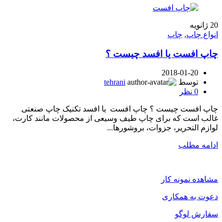
20
ژانویه
انواع چاپ
,
چاپ
چاپ افست یا افسد چیست ؟
2018-01-20
توسط
tehrani
0
نظر
چاپ افست چیست ؟ چاپ افست یا افسد تکنیک چاپ صنعتی
غالب است که برای چاپ طیف وسیعی از محصولات مانند کارت،
لوازم التحریر، جزوات، بروشورها...
ادامه مطلب
مشاهده نمونه کار
دعوت به همکاری
سفارش لوگو