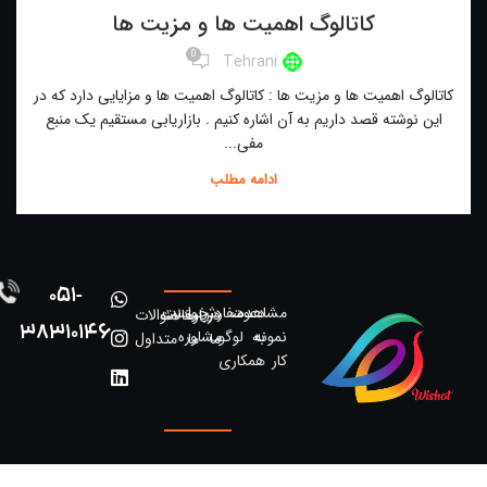
کاتالوگ اهمیت ها و مزیت ها
0
Tehrani
کاتالوگ اهمیت ها و مزیت ها : کاتالوگ اهمیت ها و مزایایی دارد که در
این نوشته قصد داریم به آن اشاره کنیم . بازاریابی مستقیم یک منبع
مفی...
ادامه مطلب
051-
مشاهده
دعوت
سفارش
درخواست
درباره
مقالات
سوالات
38310146
نمونه
به
لوگو
مشاوره
ما
ما
متداول
کار
همکاری