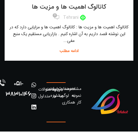
کاتالوگ اهمیت ها و مزیت ها
0
Tehrani
کاتالوگ اهمیت ها و مزیت ها : کاتالوگ اهمیت ها و مزایایی دارد که در
این نوشته قصد داریم به آن اشاره کنیم . بازاریابی مستقیم یک منبع
مفی...
ادامه مطلب
051-
مشاهده
دعوت
سفارش
درخواست
درباره
مقالات
سوالات
38310146
نمونه
به
لوگو
مشاوره
ما
ما
متداول
کار
همکاری