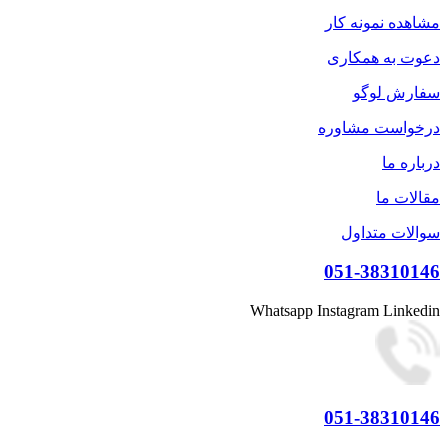
مشاهده نمونه کار
دعوت به همکاری
سفارش لوگو
درخواست مشاوره
درباره ما
مقالات ما
سوالات متداول
051-38310146
Whatsapp
Instagram
Linkedin
051-38310146