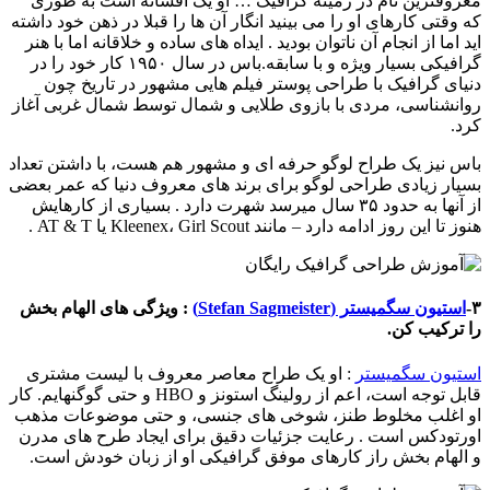
معروفترین نام در زمینه گرافیک … او یک افسانه است به طوری
که وقتی کارهای او را می بینید انگار آن ها را قبلا در ذهن خود داشته
اید اما از انجام آن ناتوان بودید . ایداه های ساده و خلاقانه اما با هنر
گرافیکی بسیار ویژه و با سابقه.باس در سال ۱۹۵۰ کار خود را در
دنیای گرافیک با طراحی پوستر فیلم هایی مشهور در تاریخ چون
روانشناسی، مردی با بازوی طلایی و شمال توسط شمال غربی آغاز
کرد.
باس نیز یک طراح لوگو حرفه ای و مشهور هم هست، با داشتن تعداد
بسیار زیادی طراحی لوگو برای برند های معروف دنیا که عمر بعضی
از آنها به حدود ۳۵ سال میرسد شهرت دارد . بسیاری از کارهایش
هنوز تا این روز ادامه دارد – مانند Kleenex، Girl Scout یا AT & T .
۳-
استیون سگمیستر (Stefan Sagmeister)
: ویژگی های الهام بخش
را ترکیب کن.
استیون سگمیستر
: او یک طراح معاصر معروف با لیست مشتری
قابل توجه است، اعم از رولینگ استونز و HBO و حتی گوگنهایم. کار
او اغلب مخلوط طنز، شوخی های جنسی، و حتی موضوعات مذهب
اورتودکس است . رعایت جزئیات دقیق برای ایجاد طرح های مدرن
و الهام بخش راز کارهای موفق گرافیکی او از زبان خودش است.