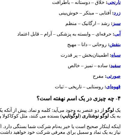
نارنجی
:
خلاق – دوستانه – باطرافت
زرد
:
آفتابی – مبتکر – خوش‌بینی
سبز
:
رشد – ارگانیک – منظم
آبی
:
حرفه‌ای – وابسته به پزشکی – آرام – قابل اعتماد
بنفش
:
روحانی – دانا – مهیج
سیاه
:
اطمینان‌بخش – پر قدرت
سفید
:
ساده – تمیز – خالص
صورتی
:
مفرح
قهوه‌ای
:
روستایی – تاریخی – ثبات
۴- چه چیزی در یک اسم نهفته است؟
یک
لوگو
از دو عنصر به وجود می‌آید: کلمه و نماد. پیش از آنکه ی
به یک
لوگو نوشتاری
(
لوگوتایپ
) بسنده می کنند، مثل کوکاکولا و IBM
اینکه اینکار صحیح است یا خیر به‌نام شرکت شما بستگی دارد.
نیاز به یک نماد و سمبل برای معرفی شرکت خود خواهید داشت. 