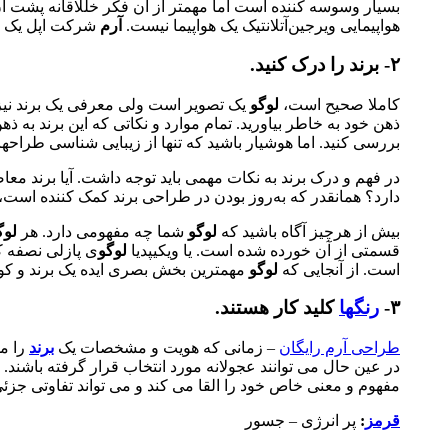
بسیار وسوسه کننده است اما مهمتر از آن فکر خللاقانه پشت 
هواپیمایی ویرجین‌آتلانتیک یک هواپیما نیست.
آرم
شرکت اپل یک ک
۲- برند را درک کنید.
کاملا صحیح است،
لوگو
یک تصویر است ولی معرفی یک برند نی
ذهن خود به خاطر بیاورید. تمام موارد و نکاتی که این برند به ذ
بررسی کنید. اما هوشیار باشید که تنها از زیبایی شناسی طراحهان 
در فهم و درک برند به نکات مهمی باید توجه داشت. آیا برند 
دارد؟ همانقدر که به‌روز بودن در طراحی برند کمک کننده است،
بیش از هرچیز آگاه باشید که
لوگو
شما چه مفهومی دارد. هر
لوگ
قسمتی از آن خورده شده است. یا ویکیپدیا
لوگو
ی پازلی نصفه ک
است. از آنجایی که
لوگو
مهمترین بخش بصری ایده یک برند و کوچکترین مبین هویت آن
۳-
رنگها
کلید کار هستند.
طراحی آرم رایگان
– زمانی که هویت و مشخصات یک
برند
را مو
در عین حال می توانند عجولانه مورد انتخاب قرار گرفته باشند
مفهوم و معنی خاص خود را القا می کند و می تواند تفاوتی جزئی ا
قرمز
:
پر انرژی – جسور