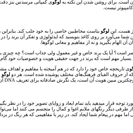
آن است. برای روشن شدن این نکته به
لوگو
ی کمپانی مرسدس بنز دقت 
امپیوتر نیست.
ز هست. این
لوگو
بناست مخاطبین خاصی را به خود جلب کند. بنابراین 
هن شما می‌آورد بر روی کاغذ بنویسید که ایدئولوژی و تفکر آن برند را د
آن الهام بگیرید و نه از مفاهیم و معانی لوگوها.
معاصر است؟ آیا یک برند خاص و غیر معمول ولی جذاب است؟ چه چیزی ب
 بسیار مهم است که برند در جهت حقیقی هویت و خصوصیات خود گام بردا
و
ی تاریخچه خاص خود را دارد که در هم آمیخته با مفاهیم و اهداف م
ه از حروف الفبای فرهنگ‌های مختلف پوشیده شده است. هر دو
لوگو
ب
 است، یک نگرش صادقانه برای تعریف DNA آن یک روش حتمی برای یک نتیجه موفقیت آمیز است.
رد توجه قرار میدهید باید تمام ابعاد و زوایای تصویر خود را در نظر بگیر
. از طرفی دیگر رنگهای ملایم اغوا و کمال را متجسم می کنند اما می‌
ما مهم در پیغام شما ایجاد کند. در زیر با مفاهیمی که هر رنگ در بردا